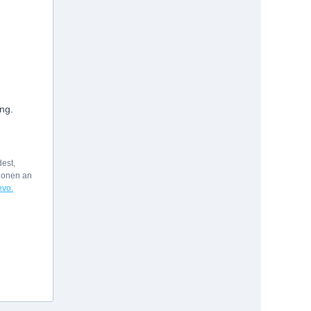
ng.
est,
tionen an
evo.