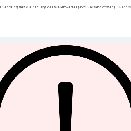
 der Sendung fällt die Zahlung des Warenwertes (evtl. Versandkosten) + Nac