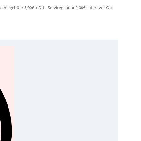
hnahmegebühr 5,00€ + DHL-Servicegebühr 2,00€ sofort vor Ort