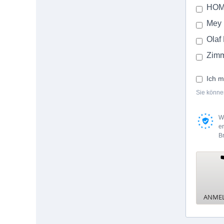
HO
Mey
Olaf
Zimm
Ich m
Sie können
W
e
B
ANME