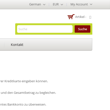
Sprache
Währung
German
EUR
My Account
:
:
-
Artikel -
Suche
Kontakt
rer Kreditkarte eingeben können.
 und den Gesamtbetrag zu begleichen.
anntes Bankkonto zu überweisen.